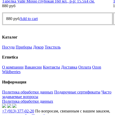
Тарелка Valle Mosso глубокая 160 мл., р-р: 15.5х4 см.
Т
880
руб
1
880
руб
Add to cart
Каталог
Посуда
Приборы
Декор
Текстиль
Ermetica
О компании
Вакансии
Контакты
Доставка
Оплата
Ozon
Wildberries
Информация
Политика обработки данных
Подарочные сертификаты
Часто
задаваемые вопросы
Политика обработки данных
+7 (913) 377-02-20
По вопросам, связанным с вашим заказом,