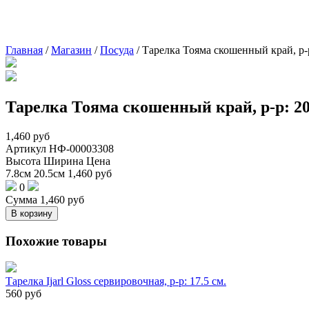
Главная
/
Магазин
/
Посуда
/
Тарелка Тояма скошенный край, р-р
Тарелка Тояма скошенный край, р-р: 20.
1,460
руб
Артикул
НФ-00003308
Высота
Ширина
Цена
7.8см
20.5см
1,460
руб
0
Сумма
1,460
руб
В корзину
Похожие товары
Тарелка Ijarl Gloss сервировочная, р-р: 17.5 см.
560
руб