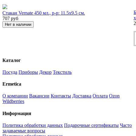
Б
Стакан Vernate 450 мл., р-р: 11.5х9.5 см.
х
707
руб
2
Нет в наличии
Каталог
Посуда
Приборы
Декор
Текстиль
Ermetica
О компании
Вакансии
Контакты
Доставка
Оплата
Ozon
Wildberries
Информация
Политика обработки данных
Подарочные сертификаты
Часто
задаваемые вопросы