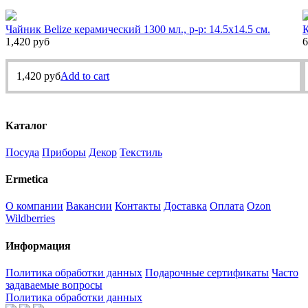
Чайник Belize керамический 1300 мл., р-р: 14.5х14.5 см.
К
1,420
руб
6
1,420
руб
Add to cart
Каталог
Посуда
Приборы
Декор
Текстиль
Ermetica
О компании
Вакансии
Контакты
Доставка
Оплата
Ozon
Wildberries
Информация
Политика обработки данных
Подарочные сертификаты
Часто
задаваемые вопросы
Политика обработки данных