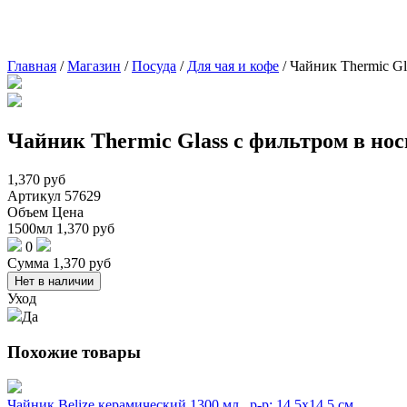
Главная
/
Магазин
/
Посуда
/
Для чая и кофе
/
Чайник Thermic Gl
Чайник Thermic Glass с фильтром в нос
1,370
руб
Артикул
57629
Объем
Цена
1500мл
1,370
руб
0
Сумма
1,370
руб
Нет в наличии
Уход
Да
Похожие товары
Чайник Belize керамический 1300 мл., р-р: 14.5х14.5 см.