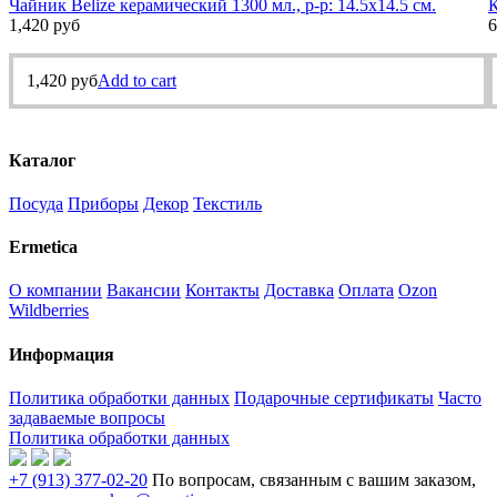
Чайник Belize керамический 1300 мл., р-р: 14.5х14.5 см.
К
1,420
руб
6
1,420
руб
Add to cart
Каталог
Посуда
Приборы
Декор
Текстиль
Ermetica
О компании
Вакансии
Контакты
Доставка
Оплата
Ozon
Wildberries
Информация
Политика обработки данных
Подарочные сертификаты
Часто
задаваемые вопросы
Политика обработки данных
+7 (913) 377-02-20
По вопросам, связанным с вашим заказом,