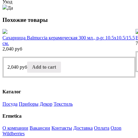
Уход
Да
Похожие товары
Сахарница Balmuccia керамическая 300 мл., р-р: 10.5х10.5/15.5
Е
см.
7
2,040
руб
2,040
руб
Add to cart
Каталог
Посуда
Приборы
Декор
Текстиль
Ermetica
О компании
Вакансии
Контакты
Доставка
Оплата
Ozon
Wildberries