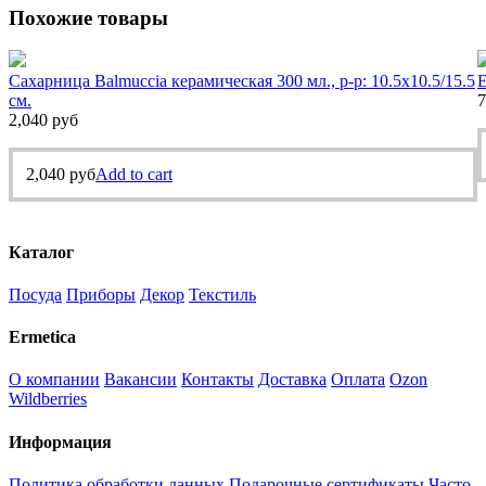
Похожие товары
Сахарница Balmuccia керамическая 300 мл., р-р: 10.5х10.5/15.5
Е
см.
7
2,040
руб
2,040
руб
Add to cart
Каталог
Посуда
Приборы
Декор
Текстиль
Ermetica
О компании
Вакансии
Контакты
Доставка
Оплата
Ozon
Wildberries
Информация
Политика обработки данных
Подарочные сертификаты
Часто