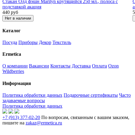
Стакан Олд фэшн Marilyn крутящийся 250 мл., полоса с
О
подставкой акация
а
440
руб
5
Нет в наличии
Каталог
Посуда
Приборы
Декор
Текстиль
Ermetica
О компании
Вакансии
Контакты
Доставка
Оплата
Ozon
Wildberries
Информация
Политика обработки данных
Подарочные сертификаты
Часто
задаваемые вопросы
Политика обработки данных
+7 (913) 377-02-20
По вопросам, связанным с вашим заказом,
пишите на
zakaz@ermetica.ru