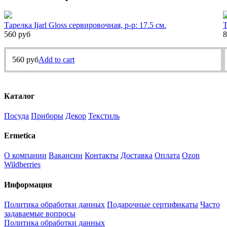
Тарелка Ijarl Gloss сервировочная, р-р: 17.5 см.
Т
560
руб
8
560
руб
Add to cart
Каталог
Посуда
Приборы
Декор
Текстиль
Ermetica
О компании
Вакансии
Контакты
Доставка
Оплата
Ozon
Wildberries
Информация
Политика обработки данных
Подарочные сертификаты
Часто
задаваемые вопросы
Политика обработки данных