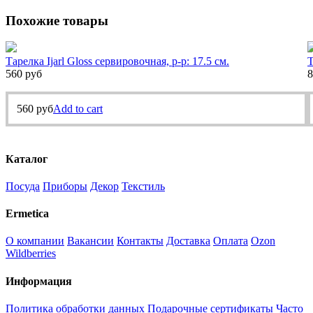
Похожие товары
Тарелка Ijarl Gloss сервировочная, р-р: 17.5 см.
Т
560
руб
8
560
руб
Add to cart
Каталог
Посуда
Приборы
Декор
Текстиль
Ermetica
О компании
Вакансии
Контакты
Доставка
Оплата
Ozon
Wildberries
Информация
Политика обработки данных
Подарочные сертификаты
Часто