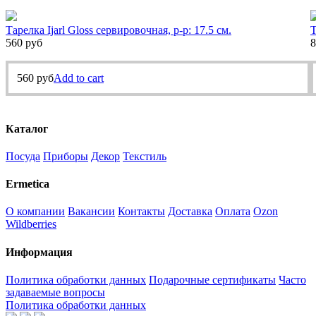
Тарелка Ijarl Gloss сервировочная, р-р: 17.5 см.
Т
560
руб
8
560
руб
Add to cart
Каталог
Посуда
Приборы
Декор
Текстиль
Ermetica
О компании
Вакансии
Контакты
Доставка
Оплата
Ozon
Wildberries
Информация
Политика обработки данных
Подарочные сертификаты
Часто
задаваемые вопросы
Политика обработки данных