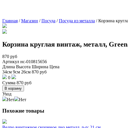
Главная
/
Магазин
/
Посуда
/
Посуда из металла
/
Корзина круглая
Корзина круглая винтаж, металл, Green.,
870
руб
Артикул
нс-010815656
Длина
Высота
Ширина
Цена
34см
9см
26см
870
руб
0
Сумма
870
руб
В корзину
Уход
Нет
Нет
Похожие товары
Ведро винтажное скошеное дно металл, р-р: 21 см.