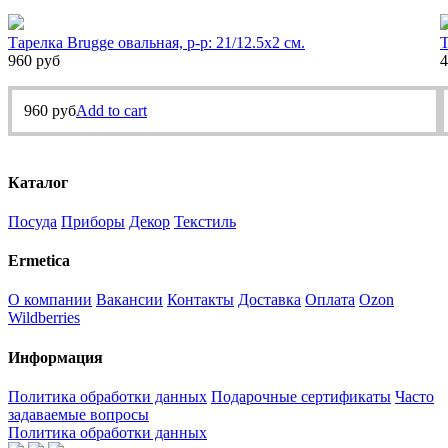
Тарелка Brugge овальная, р-р: 21/12.5х2 см.
Т
960
руб
4
960
руб
Add to cart
Каталог
Посуда
Приборы
Декор
Текстиль
Ermetica
О компании
Вакансии
Контакты
Доставка
Оплата
Ozon
Wildberries
Информация
Политика обработки данных
Подарочные сертификаты
Часто
задаваемые вопросы
Политика обработки данных