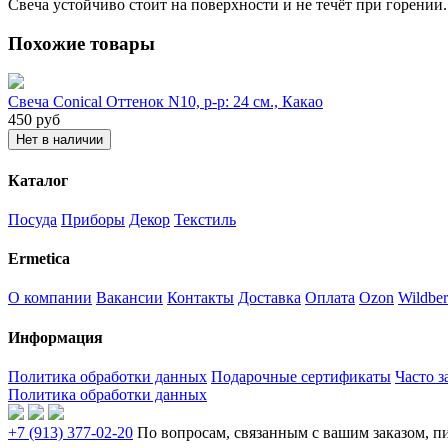
Свеча устойчиво стоит на поверхности и не течёт при горении.
Похожие товары
Свеча Conical Оттенок N10, р-р: 24 см., Какао
450
руб
Нет в наличии
Каталог
Посуда
Приборы
Декор
Текстиль
Ermetica
О компании
Вакансии
Контакты
Доставка
Оплата
Ozon
Wildber
Информация
Политика обработки данных
Подарочные сертификаты
Часто 
Политика обработки данных
+7 (913) 377-02-20
По вопросам, связанным с вашим заказом, 