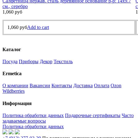
Салфетница нержав. сталь деревянное основание р-р: 14х9.7
С
см., серебро
с
1,060
руб
1
1,060
руб
Add to cart
Каталог
Посуда
Приборы
Декор
Текстиль
Ermetica
О компании
Вакансии
Контакты
Доставка
Оплата
Ozon
Wildberries
Информация
Политика обработки данных
Подарочные сертификаты
Часто
задаваемые вопросы
Политика обработки данных