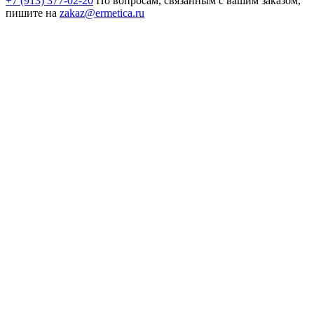
+7 (913) 377-02-20
По вопросам, связанным с вашим заказом,
пишите на
zakaz@ermetica.ru