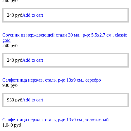
240
руб
240
руб
Add to cart
Соусник из нержавеющей стали 30 мл., р-р: 5.5х2.7 см., classic
gold
240
руб
240
руб
Add to cart
Салфетница нержав. сталь, р-р: 13х9 см., серебро
930
руб
930
руб
Add to cart
Салфетница нержав. сталь, р-р: 13х9 см., золотистый
1,040
руб