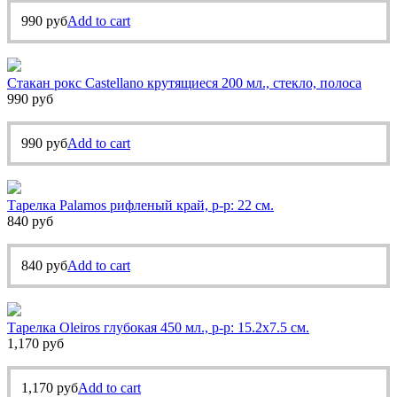
990
руб
Add to cart
Стакан рокс Castellano крутящиеся 200 мл., стекло, полоса
990
руб
990
руб
Add to cart
Тарелка Palamos рифленый край, р-р: 22 см.
840
руб
840
руб
Add to cart
Тарелка Oleiros глубокая 450 мл., р-р: 15.2х7.5 см.
1,170
руб
1,170
руб
Add to cart