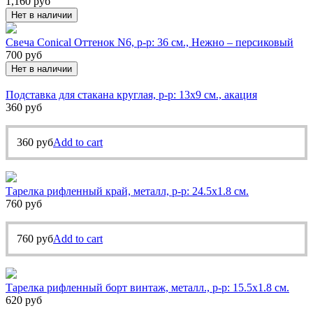
1,160
руб
Нет в наличии
Свеча Conical Оттенок N6, р-р: 36 см., Нежно – персиковый
700
руб
Нет в наличии
Подставка для стакана круглая, р-р: 13х9 см., акация
360
руб
360
руб
Add to cart
Тарелка рифленный край, металл, р-р: 24.5х1.8 см.
760
руб
760
руб
Add to cart
Тарелка рифленный борт винтаж, металл., р-р: 15.5х1.8 см.
620
руб