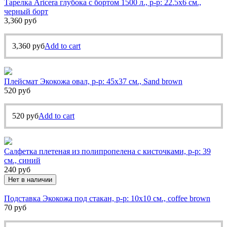
Тарелка Aricera глубока с бортом 1500 л., р-р: 22.5х6 см.,
черный борт
3,360
руб
3,360
руб
Add to cart
Плейсмат Экокожа овал, р-р: 45х37 см., Sand brown
520
руб
520
руб
Add to cart
Салфетка плетеная из полипропелена с кисточками, р-р: 39
см., синий
240
руб
Нет в наличии
Подставка Экокожа под стакан, р-р: 10х10 см., coffee brown
70
руб