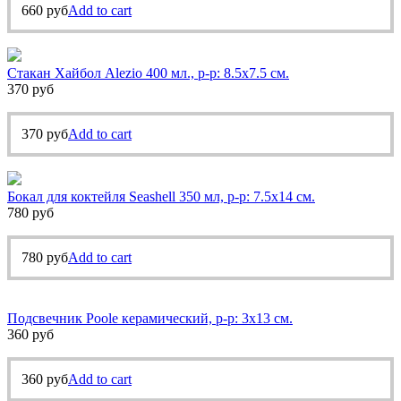
660
руб
Add to cart
Стакан Хайбол Alezio 400 мл., р-р: 8.5х7.5 см.
370
руб
370
руб
Add to cart
Бокал для коктейля Seashell 350 мл, р-р: 7.5х14 см.
780
руб
780
руб
Add to cart
Подсвечник Poole керамический, р-р: 3х13 см.
360
руб
360
руб
Add to cart