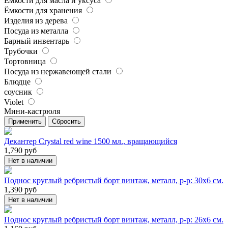
Ёмкости для масла и уксуса
Ёмкости для хранения
Изделия из дерева
Посуда из металла
Барный инвентарь
Трубочки
Тортовница
Посуда из нержавеющей стали
Блюдце
соусник
Violet
Мини-кастрюля
Применить
Сбросить
Декантер Crystal red wine 1500 мл., вращающийся
1,790
руб
Нет в наличии
Поднос круглый ребристый борт винтаж, металл, р-р: 30х6 см.
1,390
руб
Нет в наличии
Поднос круглый ребристый борт винтаж, металл, р-р: 26х6 см.