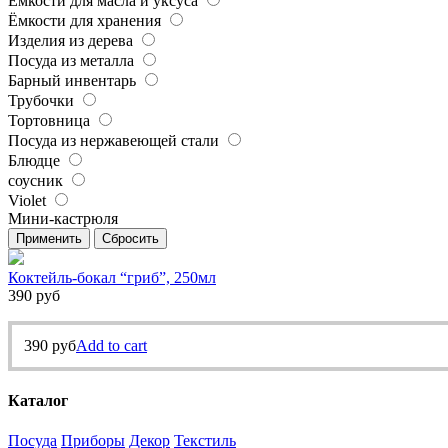
Ёмкости для масла и уксуса
Ёмкости для хранения
Изделия из дерева
Посуда из металла
Барный инвентарь
Трубочки
Тортовница
Посуда из нержавеющей стали
Блюдце
соусник
Violet
Мини-кастрюля
Применить
Сбросить
Коктейль-бокал “гриб”, 250мл
390
руб
390
руб
Add to cart
Каталог
Посуда
Приборы
Декор
Текстиль