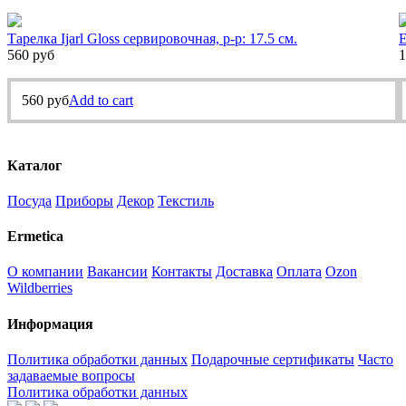
Тарелка Ijarl Gloss сервировочная, р-р: 17.5 см.
Е
560
руб
1
560
руб
Add to cart
Каталог
Посуда
Приборы
Декор
Текстиль
Ermetica
О компании
Вакансии
Контакты
Доставка
Оплата
Ozon
Wildberries
Информация
Политика обработки данных
Подарочные сертификаты
Часто
задаваемые вопросы
Политика обработки данных