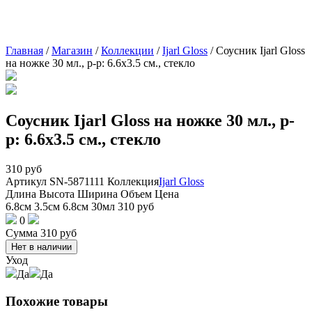
Главная
/
Магазин
/
Коллекции
/
Ijarl Gloss
/
Соусник Ijarl Gloss
на ножке 30 мл., р-р: 6.6х3.5 см., стекло
Соусник Ijarl Gloss на ножке 30 мл., р-
р: 6.6х3.5 см., стекло
310
руб
Артикул
SN-5871111
Коллекция
Ijarl Gloss
Длина
Высота
Ширина
Объем
Цена
6.8см
3.5см
6.8см
30мл
310
руб
0
Сумма
310
руб
Нет в наличии
Уход
Да
Да
Похожие товары