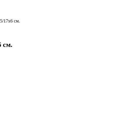
.5/17х6 см.
 см.