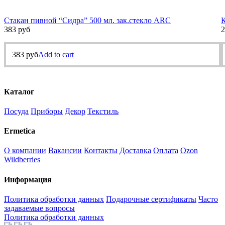
Стакан пивной “Сидра” 500 мл. зак.стекло ARC
К
383
руб
2
383
руб
Add to cart
Каталог
Посуда
Приборы
Декор
Текстиль
Ermetica
О компании
Вакансии
Контакты
Доставка
Оплата
Ozon
Wildberries
Информация
Политика обработки данных
Подарочные сертификаты
Часто
задаваемые вопросы
Политика обработки данных